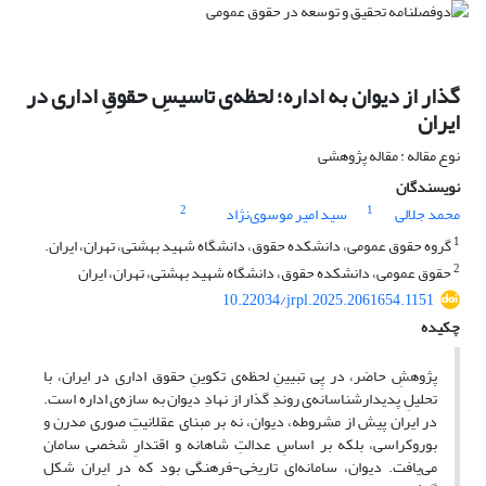
گذار از دیوان به اداره؛ لحظه‌ی تاسیسِ حقوقِ اداری در
ایران
نوع مقاله : مقاله پژوهشی
نویسندگان
2
1
محمد جلالی
سید امیر موسوی‌نژاد
1
گروه حقوق عمومی، دانشکده حقوق، دانشگاه شهید بهشتی، تهران، ایران.
2
حقوق عمومی، دانشکده حقوق، دانشگاه شهید بهشتی، تهران، ایران
10.22034/jrpl.2025.2061654.1151
چکیده
پژوهشِ حاضر، در پِی تبیینِ لحظه‌ی تکوینِ حقوق اداری در ایران، با
تحلیلِ پدیدارشناسانه‌ی روندِ گذار از نهادِ دیوان به سازه‌ی اداره است.
در ایران پیش از مشروطه، دیوان، نه بر مبنای عقلانیتِ صوری مدرن و
بوروکراسی، بلکه بر اساسِ عدالتِ شاهانه و اقتدارِ شخصی سامان
می‌یافت. دیوان‌، سامانه‌ای تاریخی-فرهنگی بود که در ایران شکل