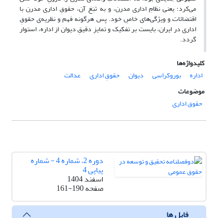
می‌کرد؛ یعنی نظامِ اداری مدرن، و به تَبَعَ آن، حقوقِ اداری مدرن با
اقتضائات و ویژگی‌های خاصِ خود. پس هرگونه فهم و نظریه‌ی حقوقِ
اداری در ایران، بایست بر تفکیک و تمایزِ دقیقِ دیوان از اداره، استوار
گردد.
کلیدواژه‌ها
اداره
بوروکراسی
دیوان
حقوقِ اداری
عدالت
موضوعات
حقوق اداری
دوره 2، شماره 4 - شماره
پیاپی 4
اسفند 1404
صفحه
161-190
فایل ها