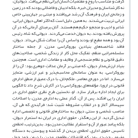
گرفت و متناسب با روح و مقتضیاتِ انسانِ ایرانی نظم می‌یافت. دیوانیان،
نه کارشناسان و مدیران خبره، بلکه ادیبان و فاضلانی بودند که در زمین
و زمانه‌ی ایران و فرهنگِ آن رشد می‌یافتند و مبتنی بر جهان‌بینی خاصِ
ایرانی تربیت می‌شدند. به همین دلیل است که اکثر اهالی دیوانِ ایرانی،
شاعر و ادیب و منجم و حکیم هم هستند. آنان برمبنای آرمانی که در آن
پرورش یافته بودند، به دیوان خدمت می‌کردند. دیوانی که شاه، رئیسِ
آن بود و همه مطیعِ او بودند و اساسِ آن را عدالت شکل می‌داد. دیوان،
فاقد شاخصه‌های بنیادینِ بوروکراسی مدرن، از جمله ساختار
سلسله‌مراتبی منظم، تفکیک محل کار از زندگی شخصی، صلاحیت‌های
دقیق قانونی و نظام منسجمی از وظایف و مقاماتِ اداری است. هم‌چنین
بنیادِ ارزش‌مدارِ دیوان، که مبتنی بر آرمانِ عدالتِ جوهری بود؛ آن را از
بوروکراسی، به عنوان سامانه‌ای محاسبه‌پذیر و غیرِ ارزشی، متمایز
می‌سازد. اما در دوره‌ی معاصر، ملکم‌خان، با درکِ عمیق از منطقِ اداره‌ی
قانونی در اروپا، مؤلفه‌های بوروکراسی را در آثارش شرح داد تا الگویی
برای ایجادِ اداره برقرار سازد. او، نخستین طرحِ نظری حقوقِ اداری در
ایران را پی افکند. پس از آن، گذارِ عملی به اداره‌ی مدرن، با اصلاحاتِ
سپهسالار آغاز و در انقلابِ مشروطه تثبیت شد؛ فرآیندی که طی آن،
مناصبِ شخصی و سنتی دیوان به ساختارهای قانونی و تخصصی اداره
تبدیل گردید. از این رهگذر، حقوقِ اداری در ایران نه استمرارِ دیوان،
بلکه پیامدِ عبورِ از آن و استقرارِ عقلانیتِ مدرن بود. بدین‌ترتیب، لحظه‌ی
تاسیسِ حقوق اداری، لحظه‌ی بریدن از گذشته و پیوستن به دستگاهِ
مفهومی جدیدی بود، که اقتضائاتِ واقعه‌ی مدرن را درونِ خود حمل